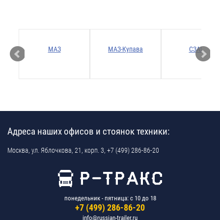
Р
МАЗ
МАЗ-Купава
СЗАП
Адреса наших офисов и стоянок техники:
Москва,
ул. Яблочкова, 21, корп. 3,
+7 (499) 286-86-20
понедельник - пятница: с 10 до 18
+7 (499) 286-86-20
info@russian-trailer.ru