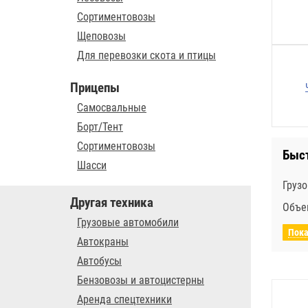
Сортиментовозы
Щеповозы
Для перевозки скота и птицы
Прицепы
Самосвальные
Борт/Тент
Сортиментовозы
Быс
Шасси
Груз
Другая техника
Объе
Грузовые автомобили
Пока
Автокраны
Автобусы
Бензовозы и автоцистерны
Аренда спецтехники