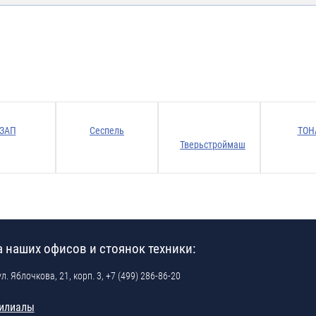
ЗАП
Сеспель
ТОН
Тверьстроймаш
 наших офисов и стоянок техники:
ул. Яблочкова, 21, корп. 3,
+7 (499) 286-86-20
илиалы