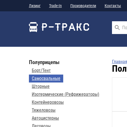
Лизинг
Trade-In
Производители
Контакты
Полуприцепы
Главна
Пол
Борт/Тент
Самосвальные
Шторные
Изотермические (Рефрижераторы)
Контейнеровозы
Тяжеловозы
Автоцистерны
Лесовозы