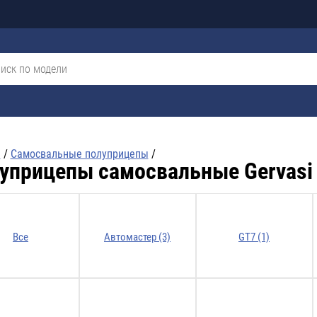
я
/
Cамосвальные полуприцепы
/
уприцепы самосвальные Gervasi
Все
Автомастер (3)
GT7 (1)