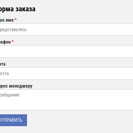
орма заказа
ше имя
лефон
чта
прос менеджеру