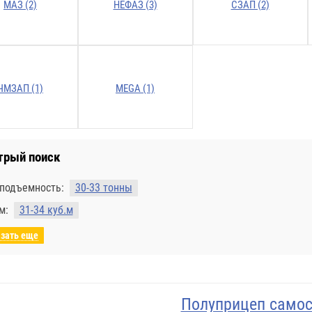
МАЗ (2)
НЕФАЗ (3)
СЗАП (2)
ЧМЗАП (1)
MEGA (1)
трый поиск
оподъемность:
30-33 тонны
м:
31-34 куб.м
зать еще
Полуприцеп самосв