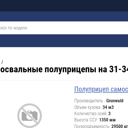
я
/
освальные полуприцепы на 31-3
Полуприцеп самос
Производитель
Grunwald
Объем кузова
34 м3
Количество осей
3
Высота ССУ
1350 мм
Грузоподъемность
29500 кг