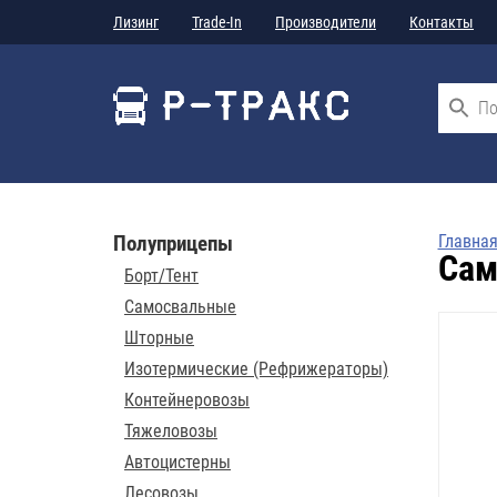
Лизинг
Trade-In
Производители
Контакты
Полуприцепы
Главна
Сам
Борт/Тент
Самосвальные
Шторные
Изотермические (Рефрижераторы)
Контейнеровозы
Тяжеловозы
Автоцистерны
Лесовозы