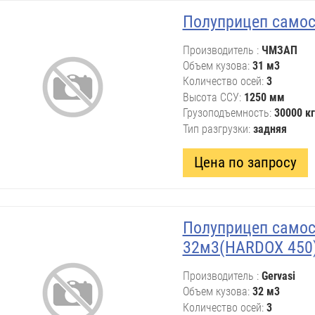
Полуприцеп само
Производитель
ЧМЗАП
Объем кузова
31 м3
Количество осей
3
Высота ССУ
1250 мм
Грузоподъемность
30000 кг
Тип разгрузки
задняя
Цена по запросу
Полуприцеп самосв
32м3(HARDOX 450
Производитель
Gervasi
Объем кузова
32 м3
Количество осей
3