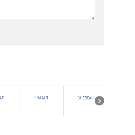
АР
ЧМЗАП
CHEREAU
Gervas