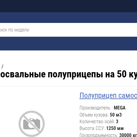
я
/
освальные полуприцепы на 50 к
Полуприцеп самос
Производитель
MEGA
Объем кузова
50 м3
Количество осей
3
Высота ССУ
1250 мм
Грузоподъемность
30000 кг