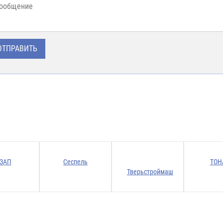
ЗАП
Сеспель
ТОН
Тверьстроймаш