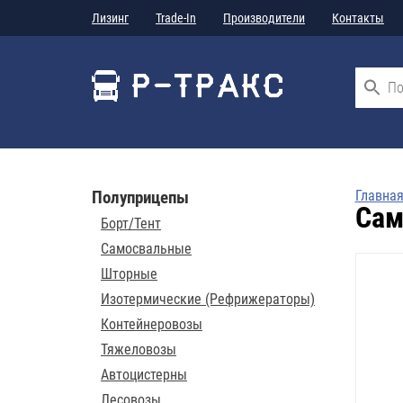
Лизинг
Trade-In
Производители
Контакты
Полуприцепы
Главна
Сам
Борт/Тент
Самосвальные
Шторные
Изотермические (Рефрижераторы)
Контейнеровозы
Тяжеловозы
Автоцистерны
Лесовозы