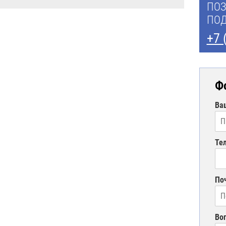
ПОЗ
ПОД
+7 
Ф
Ва
Те
По
Во