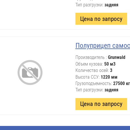
Тип разгрузки
задняя
Цена по запросу
Полуприцеп само
Производитель
Grunwald
Объем кузова
50 м3
Количество осей
3
Высота ССУ
1220 мм
Грузоподъемность
27500 кг
Тип разгрузки
задняя
Цена по запросу