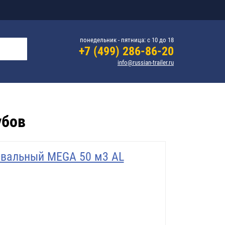
понедельник - пятница: с 10 до 18
+7 (499) 286-86-20
info@russian-trailer.ru
убов
вальный MEGA 50 м3 AL