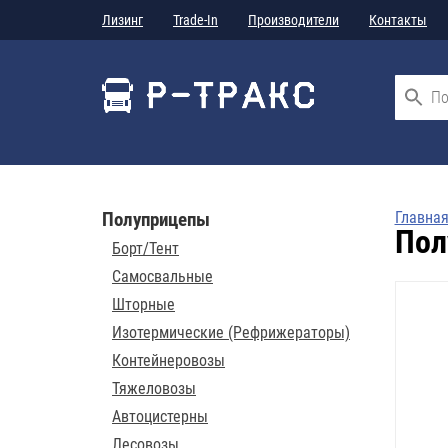
Лизинг
Trade-In
Производители
Контакты
Полуприцепы
Главна
Пол
Борт/Тент
Самосвальные
Шторные
Изотермические (Рефрижераторы)
Контейнеровозы
Тяжеловозы
Автоцистерны
Лесовозы