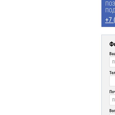
ПОЗ
ПОД
+7 
Ф
Ва
Те
По
Во