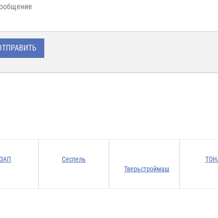
ЗАП
Сеспель
ТОН
Тверьстроймаш