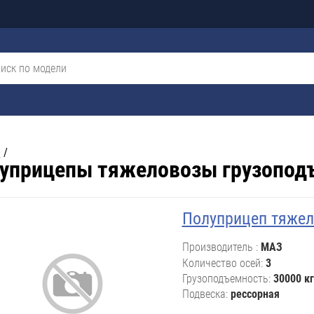
я
/
уприцепы тяжеловозы грузопод
Полуприцеп тяжел
Производитель
МАЗ
Количество осей
3
Грузоподъемность
30000 кг
Подвеска
рессорная