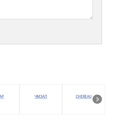
АР
ЧМЗАП
CHEREAU
Gervas