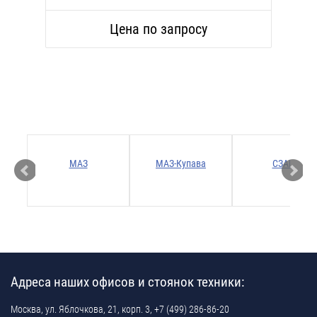
Цена по запросу
Р
МАЗ
МАЗ-Купава
СЗАП
Адреса наших офисов и стоянок техники:
Москва,
ул. Яблочкова, 21, корп. 3,
+7 (499) 286-86-20