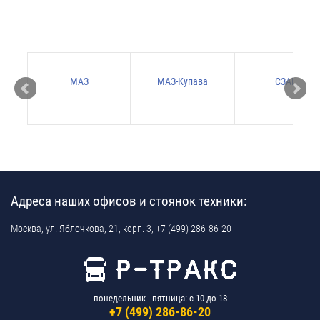
Р
МАЗ
МАЗ-Купава
СЗАП
Адреса наших офисов и стоянок техники:
Москва,
ул. Яблочкова, 21, корп. 3,
+7 (499) 286-86-20
понедельник - пятница: с 10 до 18
+7 (499) 286-86-20