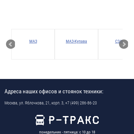
Р
МАЗ
МАЗ-Купава
СЗАП
Адреса наших офисов и стоянок техники:
Москва,
ул. Яблочкова, 21, корп. 3,
+7 (499) 286-86-20
понедельник - пятница: с 10 до 18